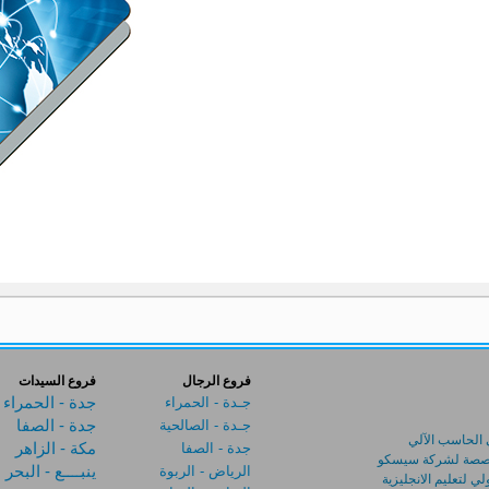
فروع الرجال
فروع السيدات
جـدة - الحمراء
جدة - الحمراء
جـدة - الصالحية
ج
دة - الصفا
 الحاسب الآلي
ج
دة - الصفا
مكة - الزاهر
تخصصة لشركة سيسكو
الرياض - ا
لربوة
ينبــــع - البحر
ي لتعليم الانجليزية